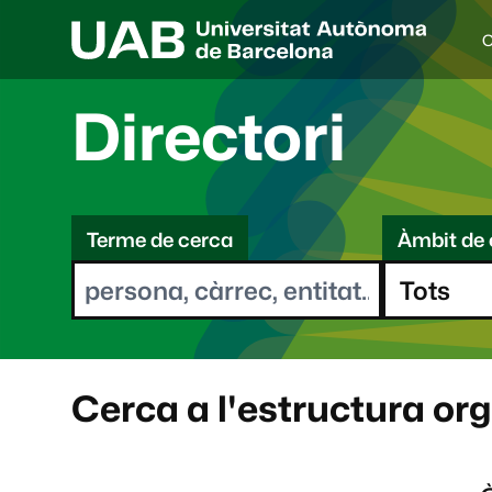
C
I
d
i
Directori
o
a
s
C
e
l
Terme de cerca
Àmbit de 
e
e
c
r
c
i
c
o
a
n
a
Cerca a l'estructura or
t
: