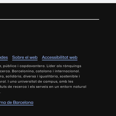
ades
Sobre el web
Accessibilitat web
e, pública i capdavantera. Líder als rànquings
ecerca. Barcelonina, catalana i internacional.
 solidària, diversa i igualitària, sostenible i
tural. I una universitat de campus, amb les
tituts de recerca i els serveis en un entorn natural
.
oma de Barcelona