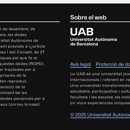
Sobre el web
U
 5 de desembre, de
als, les dades
n
ersitat Autònoma de
i
nt prevista a l¿article
v
eu i del Consell, de 27
e
siques pel que fa al
r
aquestes dades (RGPD).
Avís legal
Protecció de d
s
r tractades per a
i
La UAB és una universitat jov
 pròpies de la
t
internacionals i referent en r
den reproduir,
Una universitat transformadora,
a
peració de la
saludable, participativa i cul
t
ntiment de les
facultats i les escoles, els ins
 dades personals per a
A
on viure experiències úniques
reus (correu brossa)
u
t
© 2025 Universitat Autòn
ò
n