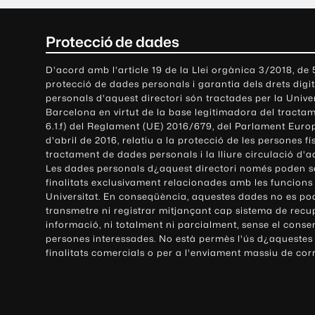
C
Protecció de dades
o
D'acord amb l'article 19 de la Llei orgànica 3/2018, de
protecció de dades personals i garantia dels drets digit
n
personals d'aquest directori són tractades per la Univ
Barcelona en virtut de la base legitimadora del tractame
t
6.1.f) del Reglament (UE) 2016/679, del Parlament Europ
d'abril de 2016, relatiu a la protecció de les persones fí
a
tractament de dades personals i la lliure circulació d'
Les dades personals d¿aquest directori només poden se
c
finalitats exclusivament relacionades amb les funcions
Universitat. En conseqüència, aquestes dades no es po
t
transmetre ni registrar mitjançant cap sistema de recu
e
informació, ni totalment ni parcialment, sense el conse
persones interessades. No està permès l'ús d¿aquestes
i
finalitats comercials o per a l'enviament massiu de cor
i
n