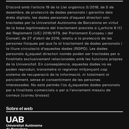
o
D'acord amb l'article 19 de la Llei orgànica 3/2018, de 5 de
n
desembre, de protecció de dades personals i garantia dels
t
drets digitals, les dades personals d'aquest directori són
tractades per la Universitat Autònoma de Barcelona en virtut
a
de la base legitimadora del tractament prevista a l¿article 6.1.f)
c
del Reglament (UE) 2016/679, del Parlament Europeu i del
t
Consell, de 27 d'abril de 2016, relatiu a la protecció de les
e
persones físiques pel que fa al tractament de dades personals i
la lliure circulació d'aquestes dades (RGPD). Les dades
i
personals d¿aquest directori només poden ser tractades per a
i
finalitats exclusivament relacionades amb les funcions pròpies
n
de la Universitat. En conseqüència, aquestes dades no es
poden reproduir, transmetre ni registrar mitjançant cap
f
sistema de recuperació de la informació, ni totalment ni
o
parcialment, sense el consentiment de les persones
r
interessades. No està permès l'ús d¿aquestes dades personals
m
per a finalitats comercials o per a l'enviament massiu de
correus (correu brossa)
a
c
Sobre el web
i
ó
U
l
n
i