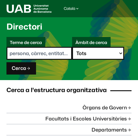
Català
I
d
i
Directori
o
m
C
a
Terme de cerca
Àmbit de cerca
s
e
e
r
l
c
e
a
c
Cerca
c
i
o
n
Cerca a l'estructura organitzativa
a
t
:
Òrgans de Govern
Facultats i Escoles Universitàries
Departaments