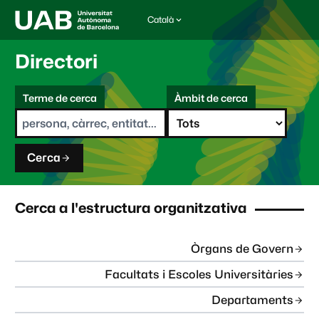
Català
I
d
i
Directori
o
m
C
a
Terme de cerca
Àmbit de cerca
s
e
e
r
l
c
e
a
c
Cerca
c
i
o
n
Cerca a l'estructura organitzativa
a
t
:
Òrgans de Govern
Facultats i Escoles Universitàries
Departaments