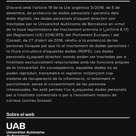
o
D'acord amb l'article 19 de la Llei orgànica 3/2018, de 5 de
n
desembre, de protecció de dades personals i garantia dels
t
drets digitals, les dades personals d'aquest directori són
tractades per la Universitat Autònoma de Barcelona en virtut
a
de la base legitimadora del tractament prevista a l¿article 6.1.f)
c
del Reglament (UE) 2016/679, del Parlament Europeu i del
t
Consell, de 27 d'abril de 2016, relatiu a la protecció de les
e
persones físiques pel que fa al tractament de dades personals i
la lliure circulació d'aquestes dades (RGPD). Les dades
i
personals d¿aquest directori només poden ser tractades per a
i
finalitats exclusivament relacionades amb les funcions pròpies
n
de la Universitat. En conseqüència, aquestes dades no es
poden reproduir, transmetre ni registrar mitjançant cap
f
sistema de recuperació de la informació, ni totalment ni
o
parcialment, sense el consentiment de les persones
r
interessades. No està permès l'ús d¿aquestes dades personals
m
per a finalitats comercials o per a l'enviament massiu de
correus (correu brossa)
a
c
Sobre el web
i
ó
U
l
n
i