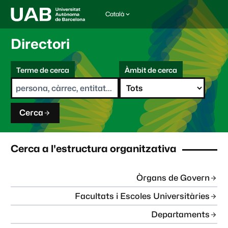
Català
I
d
i
Directori
o
m
C
a
Terme de cerca
Àmbit de cerca
s
e
e
r
l
c
e
a
c
Cerca
c
i
o
n
Cerca a l'estructura organitzativa
a
t
:
Òrgans de Govern
Facultats i Escoles Universitàries
Departaments