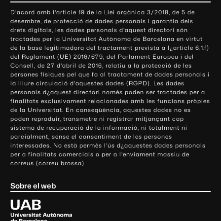
o
D'acord amb l'article 19 de la Llei orgànica 3/2018, de 5 de
n
desembre, de protecció de dades personals i garantia dels
t
drets digitals, les dades personals d'aquest directori són
tractades per la Universitat Autònoma de Barcelona en virtut
a
de la base legitimadora del tractament prevista a l¿article 6.1.f)
c
del Reglament (UE) 2016/679, del Parlament Europeu i del
t
Consell, de 27 d'abril de 2016, relatiu a la protecció de les
e
persones físiques pel que fa al tractament de dades personals i
la lliure circulació d'aquestes dades (RGPD). Les dades
i
personals d¿aquest directori només poden ser tractades per a
i
finalitats exclusivament relacionades amb les funcions pròpies
n
de la Universitat. En conseqüència, aquestes dades no es
poden reproduir, transmetre ni registrar mitjançant cap
f
sistema de recuperació de la informació, ni totalment ni
o
parcialment, sense el consentiment de les persones
r
interessades. No està permès l'ús d¿aquestes dades personals
m
per a finalitats comercials o per a l'enviament massiu de
correus (correu brossa)
a
c
Sobre el web
i
ó
U
l
n
i