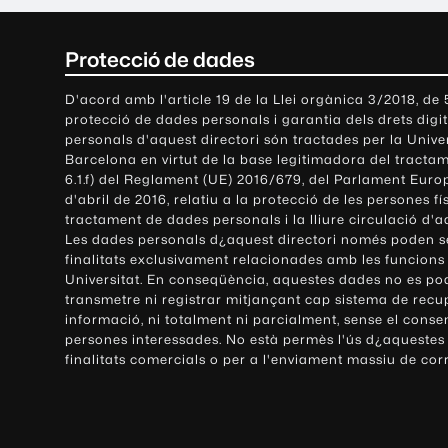
C
Protecció de dades
o
D'acord amb l'article 19 de la Llei orgànica 3/2018, de
protecció de dades personals i garantia dels drets digit
n
personals d'aquest directori són tractades per la Univ
Barcelona en virtut de la base legitimadora del tractame
t
6.1.f) del Reglament (UE) 2016/679, del Parlament Europ
d'abril de 2016, relatiu a la protecció de les persones fí
a
tractament de dades personals i la lliure circulació d'
Les dades personals d¿aquest directori només poden se
c
finalitats exclusivament relacionades amb les funcions
Universitat. En conseqüència, aquestes dades no es po
t
transmetre ni registrar mitjançant cap sistema de recu
e
informació, ni totalment ni parcialment, sense el conse
persones interessades. No està permès l'ús d¿aquestes
i
finalitats comercials o per a l'enviament massiu de cor
i
n