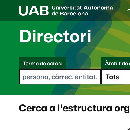
C
I
d
i
Directori
o
a
s
C
e
l
Terme de cerca
Àmbit de 
e
e
c
r
c
i
c
o
a
n
a
Cerca a l'estructura or
t
: