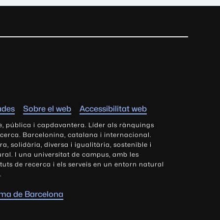
ades
Sobre el web
Accessibilitat web
e, pública i capdavantera. Líder als rànquings
ecerca. Barcelonina, catalana i internacional.
 solidària, diversa i igualitària, sostenible i
tural. I una universitat de campus, amb les
tituts de recerca i els serveis en un entorn natural
.
oma de Barcelona