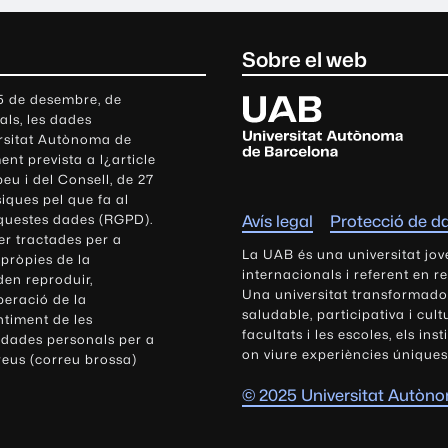
Sobre el web
U
 5 de desembre, de
als, les dades
n
ersitat Autònoma de
i
nt prevista a l¿article
v
eu i del Consell, de 27
e
siques pel que fa al
r
aquestes dades (RGPD).
Avís legal
Protecció de d
s
r tractades per a
i
La UAB és una universitat jov
 pròpies de la
t
internacionals i referent en r
den reproduir,
Una universitat transformadora,
a
peració de la
saludable, participativa i cul
t
ntiment de les
facultats i les escoles, els ins
 dades personals per a
A
on viure experiències úniques
reus (correu brossa)
u
t
© 2025 Universitat Autòn
ò
n