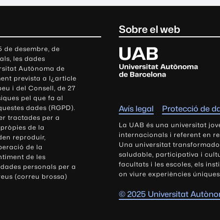
Sobre el web
U
 5 de desembre, de
als, les dades
n
ersitat Autònoma de
i
nt prevista a l¿article
v
eu i del Consell, de 27
e
siques pel que fa al
r
aquestes dades (RGPD).
Avís legal
Protecció de d
s
r tractades per a
i
La UAB és una universitat jov
 pròpies de la
t
internacionals i referent en r
den reproduir,
Una universitat transformadora,
a
peració de la
saludable, participativa i cul
t
ntiment de les
facultats i les escoles, els ins
 dades personals per a
A
on viure experiències úniques
reus (correu brossa)
u
t
© 2025 Universitat Autòn
ò
n