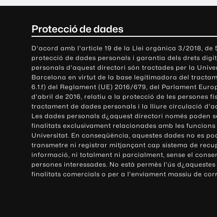
C
Protecció de dades
o
D'acord amb l'article 19 de la Llei orgànica 3/2018, de
protecció de dades personals i garantia dels drets digit
n
personals d'aquest directori són tractades per la Univ
Barcelona en virtut de la base legitimadora del tractame
t
6.1.f) del Reglament (UE) 2016/679, del Parlament Europ
d'abril de 2016, relatiu a la protecció de les persones fí
a
tractament de dades personals i la lliure circulació d'
Les dades personals d¿aquest directori només poden se
c
finalitats exclusivament relacionades amb les funcions
Universitat. En conseqüència, aquestes dades no es po
t
transmetre ni registrar mitjançant cap sistema de recu
e
informació, ni totalment ni parcialment, sense el conse
persones interessades. No està permès l'ús d¿aquestes
i
finalitats comercials o per a l'enviament massiu de cor
i
n