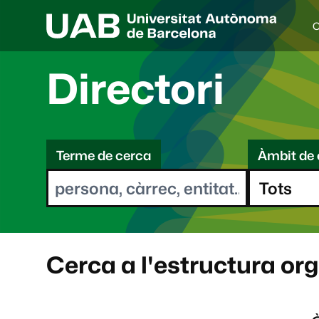
C
I
d
i
Directori
o
a
s
C
e
l
Terme de cerca
Àmbit de 
e
e
c
r
c
i
c
o
a
n
a
Cerca a l'estructura or
t
: