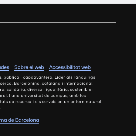
ades
Sobre el web
Accessibilitat web
e, pública i capdavantera. Líder als rànquings
ecerca. Barcelonina, catalana i internacional.
 solidària, diversa i igualitària, sostenible i
tural. I una universitat de campus, amb les
tituts de recerca i els serveis en un entorn natural
.
oma de Barcelona