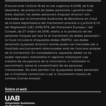
o
D'acord amb l'article 19 de la Llei orgànica 3/2018, de 5 de
n
desembre, de protecció de dades personals i garantia dels
t
drets digitals, les dades personals d'aquest directori són
tractades per la Universitat Autònoma de Barcelona en virtut
a
de la base legitimadora del tractament prevista a l¿article 6.1.f)
c
del Reglament (UE) 2016/679, del Parlament Europeu i del
t
Consell, de 27 d'abril de 2016, relatiu a la protecció de les
e
persones físiques pel que fa al tractament de dades personals i
la lliure circulació d'aquestes dades (RGPD). Les dades
i
personals d¿aquest directori només poden ser tractades per a
i
finalitats exclusivament relacionades amb les funcions pròpies
n
de la Universitat. En conseqüència, aquestes dades no es
poden reproduir, transmetre ni registrar mitjançant cap
f
sistema de recuperació de la informació, ni totalment ni
o
parcialment, sense el consentiment de les persones
r
interessades. No està permès l'ús d¿aquestes dades personals
m
per a finalitats comercials o per a l'enviament massiu de
correus (correu brossa)
a
c
Sobre el web
i
ó
U
l
n
i