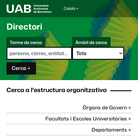
Català
I
d
i
Directori
o
m
C
a
Terme de cerca
Àmbit de cerca
s
e
e
r
l
c
e
a
c
Cerca
c
i
o
n
Cerca a l'estructura organitzativa
a
t
:
Òrgans de Govern
Facultats i Escoles Universitàries
Departaments