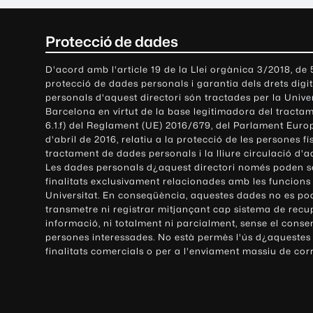
C
Protecció de dades
o
D'acord amb l'article 19 de la Llei orgànica 3/2018, de
protecció de dades personals i garantia dels drets digit
n
personals d'aquest directori són tractades per la Univ
Barcelona en virtut de la base legitimadora del tractame
t
6.1.f) del Reglament (UE) 2016/679, del Parlament Europ
d'abril de 2016, relatiu a la protecció de les persones fí
a
tractament de dades personals i la lliure circulació d'
Les dades personals d¿aquest directori només poden se
c
finalitats exclusivament relacionades amb les funcions
Universitat. En conseqüència, aquestes dades no es po
t
transmetre ni registrar mitjançant cap sistema de recu
e
informació, ni totalment ni parcialment, sense el conse
persones interessades. No està permès l'ús d¿aquestes
i
finalitats comercials o per a l'enviament massiu de cor
i
n