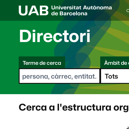
C
I
d
i
Directori
o
a
s
C
e
l
Terme de cerca
Àmbit de 
e
e
c
r
c
i
c
o
a
n
a
Cerca a l'estructura or
t
: