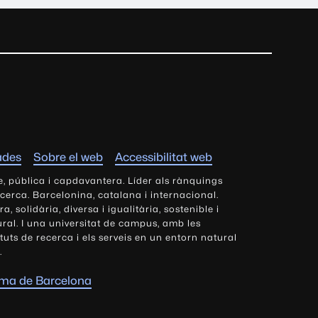
ades
Sobre el web
Accessibilitat web
e, pública i capdavantera. Líder als rànquings
ecerca. Barcelonina, catalana i internacional.
 solidària, diversa i igualitària, sostenible i
tural. I una universitat de campus, amb les
tituts de recerca i els serveis en un entorn natural
.
oma de Barcelona