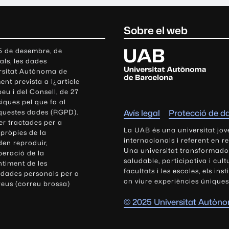
Sobre el web
U
 5 de desembre, de
als, les dades
n
ersitat Autònoma de
i
nt prevista a l¿article
v
eu i del Consell, de 27
e
siques pel que fa al
r
aquestes dades (RGPD).
Avís legal
Protecció de d
s
r tractades per a
i
La UAB és una universitat jov
 pròpies de la
t
internacionals i referent en r
den reproduir,
Una universitat transformadora,
a
peració de la
saludable, participativa i cul
t
ntiment de les
facultats i les escoles, els ins
 dades personals per a
A
on viure experiències úniques
reus (correu brossa)
u
t
© 2025 Universitat Autòn
ò
n