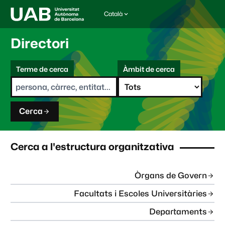
Català
I
d
i
Directori
o
m
C
a
Terme de cerca
Àmbit de cerca
s
e
e
r
l
c
e
a
c
Cerca
c
i
o
n
Cerca a l'estructura organitzativa
a
t
:
Òrgans de Govern
Facultats i Escoles Universitàries
Departaments