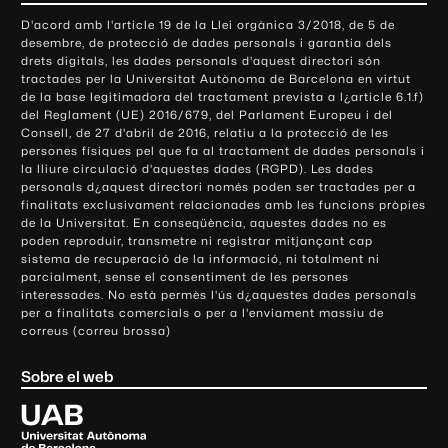
o
D'acord amb l'article 19 de la Llei orgànica 3/2018, de 5 de
n
desembre, de protecció de dades personals i garantia dels
t
drets digitals, les dades personals d'aquest directori són
tractades per la Universitat Autònoma de Barcelona en virtut
a
de la base legitimadora del tractament prevista a l¿article 6.1.f)
c
del Reglament (UE) 2016/679, del Parlament Europeu i del
t
Consell, de 27 d'abril de 2016, relatiu a la protecció de les
e
persones físiques pel que fa al tractament de dades personals i
la lliure circulació d'aquestes dades (RGPD). Les dades
i
personals d¿aquest directori només poden ser tractades per a
i
finalitats exclusivament relacionades amb les funcions pròpies
n
de la Universitat. En conseqüència, aquestes dades no es
poden reproduir, transmetre ni registrar mitjançant cap
f
sistema de recuperació de la informació, ni totalment ni
o
parcialment, sense el consentiment de les persones
r
interessades. No està permès l'ús d¿aquestes dades personals
m
per a finalitats comercials o per a l'enviament massiu de
correus (correu brossa)
a
c
Sobre el web
i
ó
U
l
n
i