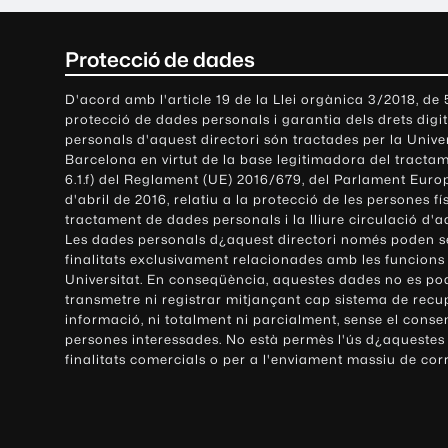
C
Protecció de dades
o
D'acord amb l'article 19 de la Llei orgànica 3/2018, de
protecció de dades personals i garantia dels drets digit
n
personals d'aquest directori són tractades per la Univ
Barcelona en virtut de la base legitimadora del tractame
t
6.1.f) del Reglament (UE) 2016/679, del Parlament Europ
d'abril de 2016, relatiu a la protecció de les persones fí
a
tractament de dades personals i la lliure circulació d'
Les dades personals d¿aquest directori només poden se
c
finalitats exclusivament relacionades amb les funcions
Universitat. En conseqüència, aquestes dades no es po
t
transmetre ni registrar mitjançant cap sistema de recu
e
informació, ni totalment ni parcialment, sense el conse
persones interessades. No està permès l'ús d¿aquestes
i
finalitats comercials o per a l'enviament massiu de cor
i
n