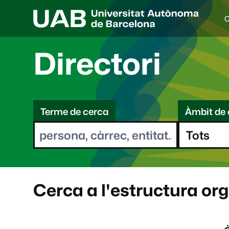
C
I
d
i
Directori
o
a
s
C
e
l
Terme de cerca
Àmbit de 
e
e
c
r
c
i
c
o
a
n
a
Cerca a l'estructura or
t
: