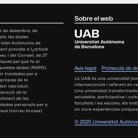
Sobre el web
U
 5 de desembre, de
als, les dades
n
ersitat Autònoma de
i
nt prevista a l¿article
v
eu i del Consell, de 27
e
siques pel que fa al
r
aquestes dades (RGPD).
Avís legal
Protecció de d
s
r tractades per a
i
La UAB és una universitat jov
 pròpies de la
t
internacionals i referent en r
den reproduir,
Una universitat transformadora,
a
peració de la
saludable, participativa i cul
t
ntiment de les
facultats i les escoles, els ins
 dades personals per a
A
on viure experiències úniques
reus (correu brossa)
u
t
© 2025 Universitat Autòn
ò
n