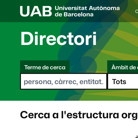
C
I
d
i
Directori
o
a
s
C
e
l
Terme de cerca
Àmbit de 
e
e
c
r
c
i
c
o
a
n
a
Cerca a l'estructura or
t
: