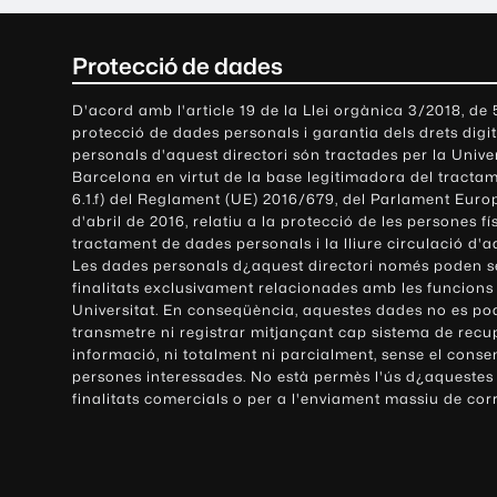
C
Protecció de dades
o
D'acord amb l'article 19 de la Llei orgànica 3/2018, de
protecció de dades personals i garantia dels drets digit
n
personals d'aquest directori són tractades per la Univ
Barcelona en virtut de la base legitimadora del tractame
t
6.1.f) del Reglament (UE) 2016/679, del Parlament Europ
d'abril de 2016, relatiu a la protecció de les persones fí
a
tractament de dades personals i la lliure circulació d'
Les dades personals d¿aquest directori només poden se
c
finalitats exclusivament relacionades amb les funcions
Universitat. En conseqüència, aquestes dades no es po
t
transmetre ni registrar mitjançant cap sistema de recu
e
informació, ni totalment ni parcialment, sense el conse
persones interessades. No està permès l'ús d¿aquestes
i
finalitats comercials o per a l'enviament massiu de cor
i
n