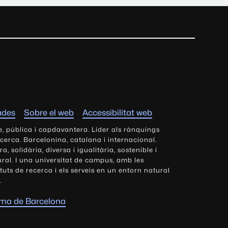
ades
Sobre el web
Accessibilitat web
e, pública i capdavantera. Líder als rànquings
ecerca. Barcelonina, catalana i internacional.
 solidària, diversa i igualitària, sostenible i
tural. I una universitat de campus, amb les
tituts de recerca i els serveis en un entorn natural
.
oma de Barcelona