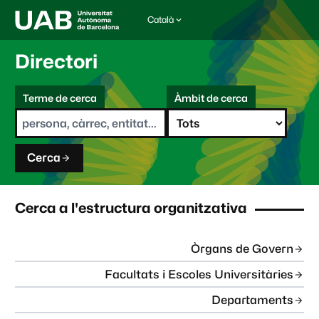
Català
I
d
i
Directori
o
m
C
a
Terme de cerca
Àmbit de cerca
s
e
e
r
l
c
e
a
c
Cerca
c
i
o
n
Cerca a l'estructura organitzativa
a
t
:
Òrgans de Govern
Facultats i Escoles Universitàries
Departaments