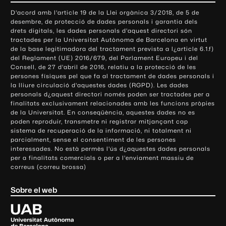
o
D'acord amb l'article 19 de la Llei orgànica 3/2018, de 5 de
n
desembre, de protecció de dades personals i garantia dels
t
drets digitals, les dades personals d'aquest directori són
tractades per la Universitat Autònoma de Barcelona en virtut
a
de la base legitimadora del tractament prevista a l¿article 6.1.f)
c
del Reglament (UE) 2016/679, del Parlament Europeu i del
t
Consell, de 27 d'abril de 2016, relatiu a la protecció de les
e
persones físiques pel que fa al tractament de dades personals i
la lliure circulació d'aquestes dades (RGPD). Les dades
i
personals d¿aquest directori només poden ser tractades per a
i
finalitats exclusivament relacionades amb les funcions pròpies
n
de la Universitat. En conseqüència, aquestes dades no es
poden reproduir, transmetre ni registrar mitjançant cap
f
sistema de recuperació de la informació, ni totalment ni
o
parcialment, sense el consentiment de les persones
r
interessades. No està permès l'ús d¿aquestes dades personals
m
per a finalitats comercials o per a l'enviament massiu de
correus (correu brossa)
a
c
Sobre el web
i
ó
U
l
n
i