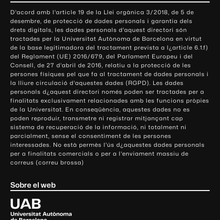
o
D'acord amb l'article 19 de la Llei orgànica 3/2018, de 5 de
n
desembre, de protecció de dades personals i garantia dels
t
drets digitals, les dades personals d'aquest directori són
tractades per la Universitat Autònoma de Barcelona en virtut
a
de la base legitimadora del tractament prevista a l¿article 6.1.f)
c
del Reglament (UE) 2016/679, del Parlament Europeu i del
t
Consell, de 27 d'abril de 2016, relatiu a la protecció de les
e
persones físiques pel que fa al tractament de dades personals i
la lliure circulació d'aquestes dades (RGPD). Les dades
i
personals d¿aquest directori només poden ser tractades per a
i
finalitats exclusivament relacionades amb les funcions pròpies
n
de la Universitat. En conseqüència, aquestes dades no es
poden reproduir, transmetre ni registrar mitjançant cap
f
sistema de recuperació de la informació, ni totalment ni
o
parcialment, sense el consentiment de les persones
r
interessades. No està permès l'ús d¿aquestes dades personals
m
per a finalitats comercials o per a l'enviament massiu de
correus (correu brossa)
a
c
Sobre el web
i
ó
U
l
n
i