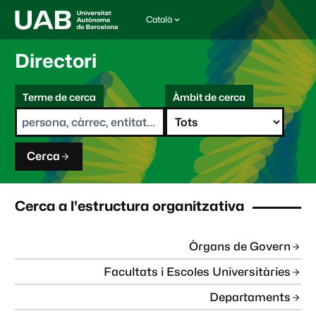
Català
I
d
i
Directori
o
m
C
a
Terme de cerca
Àmbit de cerca
s
e
e
r
l
c
e
a
c
Cerca
c
i
o
n
Cerca a l'estructura organitzativa
a
t
:
Òrgans de Govern
Facultats i Escoles Universitàries
Departaments