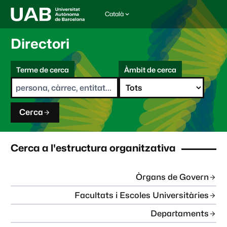
Català
I
d
i
Directori
o
m
C
a
Terme de cerca
Àmbit de cerca
s
e
e
r
l
c
e
a
c
Cerca
c
i
o
n
Cerca a l'estructura organitzativa
a
t
:
Òrgans de Govern
Facultats i Escoles Universitàries
Departaments