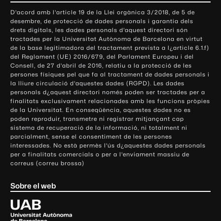
o
D'acord amb l'article 19 de la Llei orgànica 3/2018, de 5 de
n
desembre, de protecció de dades personals i garantia dels
t
drets digitals, les dades personals d'aquest directori són
tractades per la Universitat Autònoma de Barcelona en virtut
a
de la base legitimadora del tractament prevista a l¿article 6.1.f)
c
del Reglament (UE) 2016/679, del Parlament Europeu i del
t
Consell, de 27 d'abril de 2016, relatiu a la protecció de les
e
persones físiques pel que fa al tractament de dades personals i
la lliure circulació d'aquestes dades (RGPD). Les dades
i
personals d¿aquest directori només poden ser tractades per a
i
finalitats exclusivament relacionades amb les funcions pròpies
n
de la Universitat. En conseqüència, aquestes dades no es
poden reproduir, transmetre ni registrar mitjançant cap
f
sistema de recuperació de la informació, ni totalment ni
o
parcialment, sense el consentiment de les persones
r
interessades. No està permès l'ús d¿aquestes dades personals
m
per a finalitats comercials o per a l'enviament massiu de
correus (correu brossa)
a
c
Sobre el web
i
ó
U
l
n
i