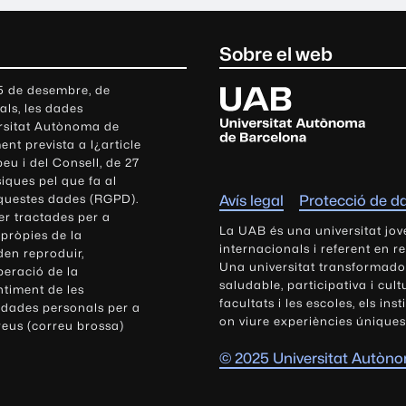
Sobre el web
U
 5 de desembre, de
als, les dades
n
ersitat Autònoma de
i
nt prevista a l¿article
v
eu i del Consell, de 27
e
siques pel que fa al
r
aquestes dades (RGPD).
Avís legal
Protecció de d
s
r tractades per a
i
La UAB és una universitat jov
 pròpies de la
t
internacionals i referent en r
den reproduir,
Una universitat transformadora,
a
peració de la
saludable, participativa i cul
t
ntiment de les
facultats i les escoles, els ins
 dades personals per a
A
on viure experiències úniques
reus (correu brossa)
u
t
© 2025 Universitat Autòn
ò
n