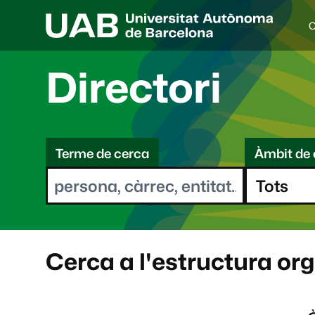
C
I
d
i
Directori
o
a
s
C
e
l
Terme de cerca
Àmbit de 
e
e
c
r
c
i
c
o
a
n
a
Cerca a l'estructura or
t
: