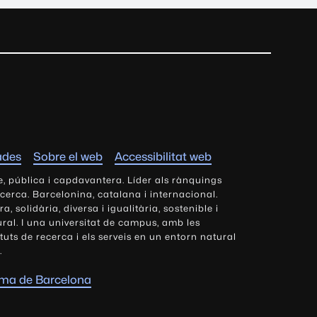
ades
Sobre el web
Accessibilitat web
e, pública i capdavantera. Líder als rànquings
ecerca. Barcelonina, catalana i internacional.
 solidària, diversa i igualitària, sostenible i
tural. I una universitat de campus, amb les
tituts de recerca i els serveis en un entorn natural
.
oma de Barcelona