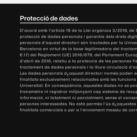
C
Protecció de dades
o
D'acord amb l'article 19 de la Llei orgànica 3/2018, de
protecció de dades personals i garantia dels drets digit
n
personals d'aquest directori són tractades per la Univ
Barcelona en virtut de la base legitimadora del tractame
t
6.1.f) del Reglament (UE) 2016/679, del Parlament Europ
d'abril de 2016, relatiu a la protecció de les persones fí
a
tractament de dades personals i la lliure circulació d'
Les dades personals d¿aquest directori només poden se
c
finalitats exclusivament relacionades amb les funcions
Universitat. En conseqüència, aquestes dades no es po
t
transmetre ni registrar mitjançant cap sistema de recu
e
informació, ni totalment ni parcialment, sense el conse
persones interessades. No està permès l'ús d¿aquestes
i
finalitats comercials o per a l'enviament massiu de cor
i
n