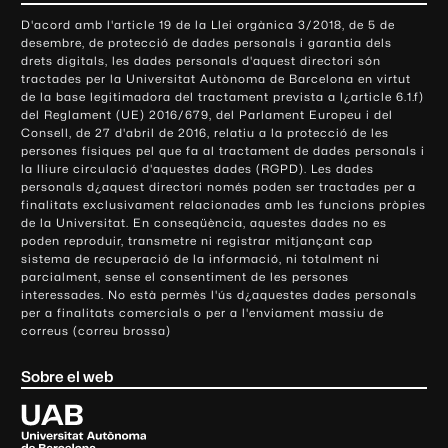
o
D'acord amb l'article 19 de la Llei orgànica 3/2018, de 5 de
n
desembre, de protecció de dades personals i garantia dels
t
drets digitals, les dades personals d'aquest directori són
tractades per la Universitat Autònoma de Barcelona en virtut
a
de la base legitimadora del tractament prevista a l¿article 6.1.f)
c
del Reglament (UE) 2016/679, del Parlament Europeu i del
t
Consell, de 27 d'abril de 2016, relatiu a la protecció de les
e
persones físiques pel que fa al tractament de dades personals i
la lliure circulació d'aquestes dades (RGPD). Les dades
i
personals d¿aquest directori només poden ser tractades per a
i
finalitats exclusivament relacionades amb les funcions pròpies
n
de la Universitat. En conseqüència, aquestes dades no es
poden reproduir, transmetre ni registrar mitjançant cap
f
sistema de recuperació de la informació, ni totalment ni
o
parcialment, sense el consentiment de les persones
r
interessades. No està permès l'ús d¿aquestes dades personals
m
per a finalitats comercials o per a l'enviament massiu de
correus (correu brossa)
a
c
Sobre el web
i
ó
U
l
n
i