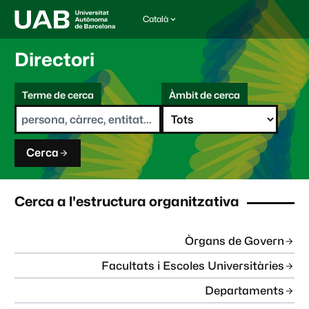
Català
I
d
i
Directori
o
m
C
a
Terme de cerca
Àmbit de cerca
s
e
e
r
l
c
e
a
c
Cerca
c
i
o
n
Cerca a l'estructura organitzativa
a
t
:
Òrgans de Govern
Facultats i Escoles Universitàries
Departaments