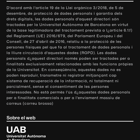
o
D'acord amb l'article 19 de la Llei orgànica 3/2018, de 5 de
n
desembre, de protecció de dades personals i garantia dels
t
drets digitals, les dades personals d'aquest directori són
tractades per la Universitat Autònoma de Barcelona en virtut
a
de la base legitimadora del tractament prevista a l¿article 6.1.f)
c
del Reglament (UE) 2016/679, del Parlament Europeu i del
t
Consell, de 27 d'abril de 2016, relatiu a la protecció de les
e
persones físiques pel que fa al tractament de dades personals i
la lliure circulació d'aquestes dades (RGPD). Les dades
i
personals d¿aquest directori només poden ser tractades per a
i
finalitats exclusivament relacionades amb les funcions pròpies
n
de la Universitat. En conseqüència, aquestes dades no es
poden reproduir, transmetre ni registrar mitjançant cap
f
sistema de recuperació de la informació, ni totalment ni
o
parcialment, sense el consentiment de les persones
r
interessades. No està permès l'ús d¿aquestes dades personals
m
per a finalitats comercials o per a l'enviament massiu de
correus (correu brossa)
a
c
Sobre el web
i
ó
U
l
n
i