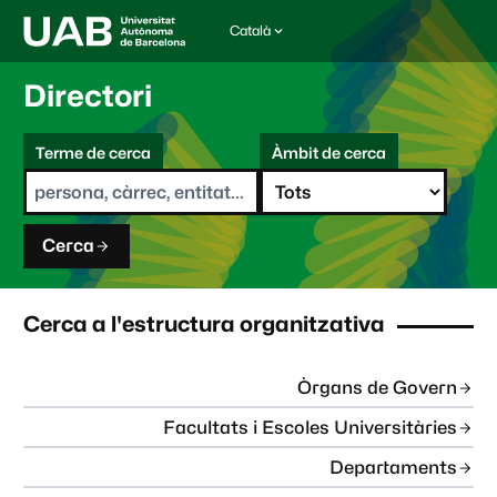
Català
I
d
i
Directori
o
m
C
a
Terme de cerca
Àmbit de cerca
s
e
e
r
l
c
e
a
c
Cerca
c
i
o
n
Cerca a l'estructura organitzativa
a
t
:
Òrgans de Govern
Facultats i Escoles Universitàries
Departaments