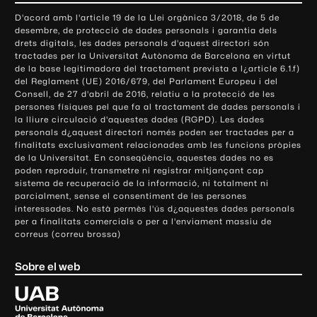
o
D'acord amb l'article 19 de la Llei orgànica 3/2018, de 5 de
n
desembre, de protecció de dades personals i garantia dels
t
drets digitals, les dades personals d'aquest directori són
tractades per la Universitat Autònoma de Barcelona en virtut
a
de la base legitimadora del tractament prevista a l¿article 6.1.f)
c
del Reglament (UE) 2016/679, del Parlament Europeu i del
t
Consell, de 27 d'abril de 2016, relatiu a la protecció de les
e
persones físiques pel que fa al tractament de dades personals i
la lliure circulació d'aquestes dades (RGPD). Les dades
i
personals d¿aquest directori només poden ser tractades per a
i
finalitats exclusivament relacionades amb les funcions pròpies
n
de la Universitat. En conseqüència, aquestes dades no es
poden reproduir, transmetre ni registrar mitjançant cap
f
sistema de recuperació de la informació, ni totalment ni
o
parcialment, sense el consentiment de les persones
r
interessades. No està permès l'ús d¿aquestes dades personals
m
per a finalitats comercials o per a l'enviament massiu de
correus (correu brossa)
a
c
Sobre el web
i
ó
U
l
n
i