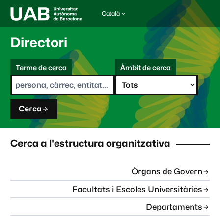
Català
I
d
i
Directori
o
m
C
a
Terme de cerca
Àmbit de cerca
s
e
e
r
l
c
e
a
c
Cerca
c
i
o
n
Cerca a l'estructura organitzativa
a
t
:
Òrgans de Govern
Facultats i Escoles Universitàries
Departaments