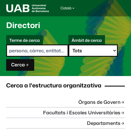
Català
I
d
i
Directori
o
m
C
a
Terme de cerca
Àmbit de cerca
s
e
e
r
l
c
e
a
c
Cerca
c
i
o
n
Cerca a l'estructura organitzativa
a
t
:
Òrgans de Govern
Facultats i Escoles Universitàries
Departaments