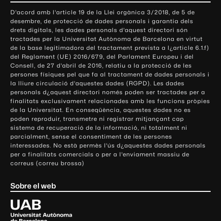
o
D'acord amb l'article 19 de la Llei orgànica 3/2018, de 5 de
n
desembre, de protecció de dades personals i garantia dels
t
drets digitals, les dades personals d'aquest directori són
tractades per la Universitat Autònoma de Barcelona en virtut
a
de la base legitimadora del tractament prevista a l¿article 6.1.f)
c
del Reglament (UE) 2016/679, del Parlament Europeu i del
t
Consell, de 27 d'abril de 2016, relatiu a la protecció de les
e
persones físiques pel que fa al tractament de dades personals i
la lliure circulació d'aquestes dades (RGPD). Les dades
i
personals d¿aquest directori només poden ser tractades per a
i
finalitats exclusivament relacionades amb les funcions pròpies
n
de la Universitat. En conseqüència, aquestes dades no es
poden reproduir, transmetre ni registrar mitjançant cap
f
sistema de recuperació de la informació, ni totalment ni
o
parcialment, sense el consentiment de les persones
r
interessades. No està permès l'ús d¿aquestes dades personals
m
per a finalitats comercials o per a l'enviament massiu de
correus (correu brossa)
a
c
Sobre el web
i
ó
U
l
n
i