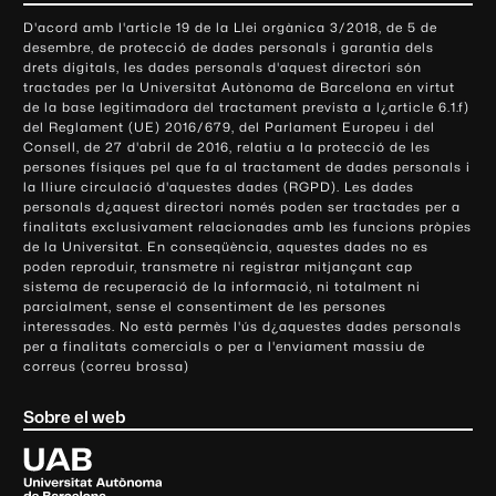
o
D'acord amb l'article 19 de la Llei orgànica 3/2018, de 5 de
n
desembre, de protecció de dades personals i garantia dels
t
drets digitals, les dades personals d'aquest directori són
tractades per la Universitat Autònoma de Barcelona en virtut
a
de la base legitimadora del tractament prevista a l¿article 6.1.f)
c
del Reglament (UE) 2016/679, del Parlament Europeu i del
t
Consell, de 27 d'abril de 2016, relatiu a la protecció de les
e
persones físiques pel que fa al tractament de dades personals i
la lliure circulació d'aquestes dades (RGPD). Les dades
i
personals d¿aquest directori només poden ser tractades per a
i
finalitats exclusivament relacionades amb les funcions pròpies
n
de la Universitat. En conseqüència, aquestes dades no es
poden reproduir, transmetre ni registrar mitjançant cap
f
sistema de recuperació de la informació, ni totalment ni
o
parcialment, sense el consentiment de les persones
r
interessades. No està permès l'ús d¿aquestes dades personals
m
per a finalitats comercials o per a l'enviament massiu de
correus (correu brossa)
a
c
Sobre el web
i
ó
U
l
n
i