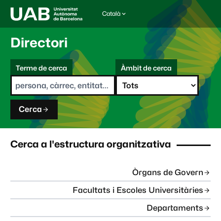
Català
I
d
i
Directori
o
m
C
a
Terme de cerca
Àmbit de cerca
s
e
e
r
l
c
e
a
c
Cerca
c
i
o
n
Cerca a l'estructura organitzativa
a
t
:
Òrgans de Govern
Facultats i Escoles Universitàries
Departaments