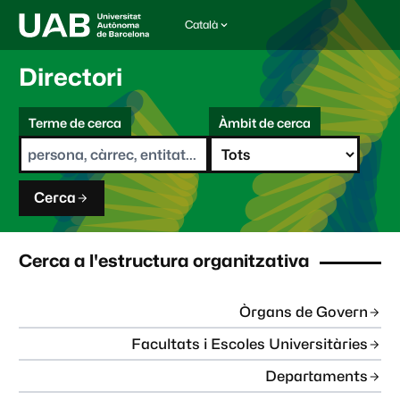
Català
I
d
i
Directori
o
m
C
a
Terme de cerca
Àmbit de cerca
s
e
e
r
l
c
e
a
c
Cerca
c
i
o
n
Cerca a l'estructura organitzativa
a
t
:
Òrgans de Govern
Facultats i Escoles Universitàries
Departaments