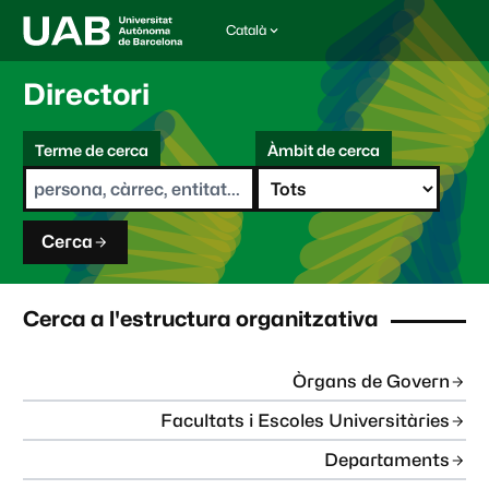
Català
I
d
i
Directori
o
m
C
a
Terme de cerca
Àmbit de cerca
s
e
e
r
l
c
e
a
c
Cerca
c
i
o
n
Cerca a l'estructura organitzativa
a
t
:
Òrgans de Govern
Facultats i Escoles Universitàries
Departaments