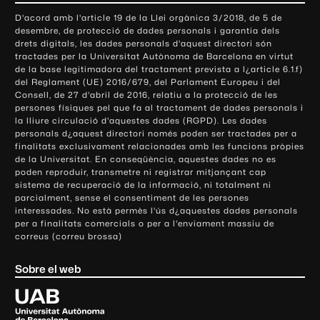
o
D'acord amb l'article 19 de la Llei orgànica 3/2018, de 5 de
n
desembre, de protecció de dades personals i garantia dels
t
drets digitals, les dades personals d'aquest directori són
tractades per la Universitat Autònoma de Barcelona en virtut
a
de la base legitimadora del tractament prevista a l¿article 6.1.f)
c
del Reglament (UE) 2016/679, del Parlament Europeu i del
t
Consell, de 27 d'abril de 2016, relatiu a la protecció de les
e
persones físiques pel que fa al tractament de dades personals i
la lliure circulació d'aquestes dades (RGPD). Les dades
i
personals d¿aquest directori només poden ser tractades per a
i
finalitats exclusivament relacionades amb les funcions pròpies
n
de la Universitat. En conseqüència, aquestes dades no es
poden reproduir, transmetre ni registrar mitjançant cap
f
sistema de recuperació de la informació, ni totalment ni
o
parcialment, sense el consentiment de les persones
r
interessades. No està permès l'ús d¿aquestes dades personals
m
per a finalitats comercials o per a l'enviament massiu de
correus (correu brossa)
a
c
Sobre el web
i
ó
U
l
n
i