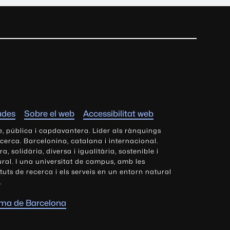
ades
Sobre el web
Accessibilitat web
e, pública i capdavantera. Líder als rànquings
ecerca. Barcelonina, catalana i internacional.
 solidària, diversa i igualitària, sostenible i
tural. I una universitat de campus, amb les
tituts de recerca i els serveis en un entorn natural
.
oma de Barcelona