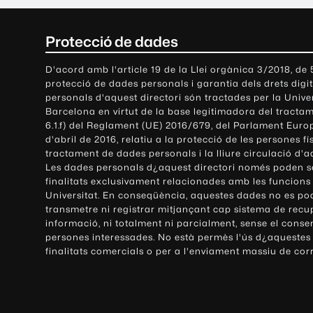
C
Protecció de dades
o
D'acord amb l'article 19 de la Llei orgànica 3/2018, de
protecció de dades personals i garantia dels drets digit
n
personals d'aquest directori són tractades per la Univ
Barcelona en virtut de la base legitimadora del tractame
t
6.1.f) del Reglament (UE) 2016/679, del Parlament Europ
d'abril de 2016, relatiu a la protecció de les persones fí
a
tractament de dades personals i la lliure circulació d'
Les dades personals d¿aquest directori només poden se
c
finalitats exclusivament relacionades amb les funcions
Universitat. En conseqüència, aquestes dades no es po
t
transmetre ni registrar mitjançant cap sistema de recu
e
informació, ni totalment ni parcialment, sense el conse
persones interessades. No està permès l'ús d¿aquestes
i
finalitats comercials o per a l'enviament massiu de cor
i
n