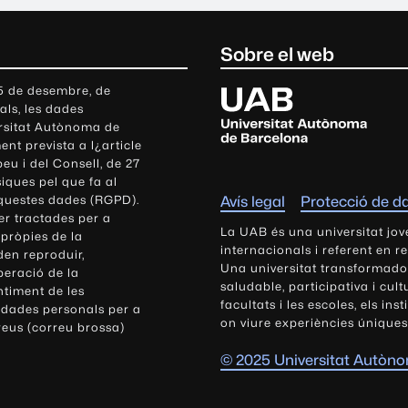
Sobre el web
U
 5 de desembre, de
als, les dades
n
ersitat Autònoma de
i
nt prevista a l¿article
v
eu i del Consell, de 27
e
siques pel que fa al
r
aquestes dades (RGPD).
Avís legal
Protecció de d
s
r tractades per a
i
La UAB és una universitat jov
 pròpies de la
t
internacionals i referent en r
den reproduir,
Una universitat transformadora,
a
peració de la
saludable, participativa i cul
t
ntiment de les
facultats i les escoles, els ins
 dades personals per a
A
on viure experiències úniques
reus (correu brossa)
u
t
© 2025 Universitat Autòn
ò
n