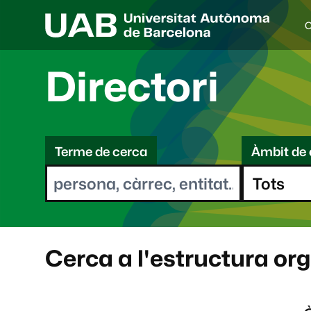
C
I
d
i
Directori
o
a
s
C
e
l
Terme de cerca
Àmbit de 
e
e
c
r
c
i
c
o
a
n
a
Cerca a l'estructura or
t
: