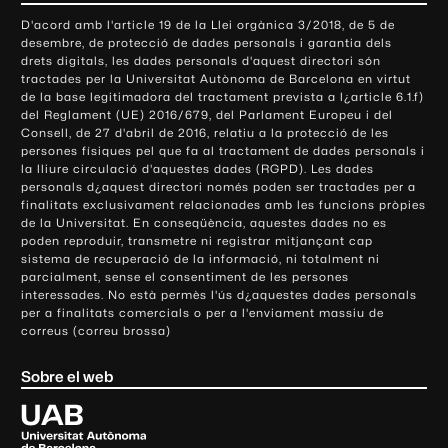
o
D'acord amb l'article 19 de la Llei orgànica 3/2018, de 5 de
n
desembre, de protecció de dades personals i garantia dels
t
drets digitals, les dades personals d'aquest directori són
tractades per la Universitat Autònoma de Barcelona en virtut
a
de la base legitimadora del tractament prevista a l¿article 6.1.f)
c
del Reglament (UE) 2016/679, del Parlament Europeu i del
t
Consell, de 27 d'abril de 2016, relatiu a la protecció de les
e
persones físiques pel que fa al tractament de dades personals i
la lliure circulació d'aquestes dades (RGPD). Les dades
i
personals d¿aquest directori només poden ser tractades per a
i
finalitats exclusivament relacionades amb les funcions pròpies
n
de la Universitat. En conseqüència, aquestes dades no es
poden reproduir, transmetre ni registrar mitjançant cap
f
sistema de recuperació de la informació, ni totalment ni
o
parcialment, sense el consentiment de les persones
r
interessades. No està permès l'ús d¿aquestes dades personals
m
per a finalitats comercials o per a l'enviament massiu de
correus (correu brossa)
a
c
Sobre el web
i
ó
U
l
n
i