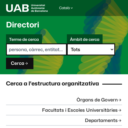
Català
I
d
i
Directori
o
m
C
a
Terme de cerca
Àmbit de cerca
s
e
e
r
l
c
e
a
c
Cerca
c
i
o
n
Cerca a l'estructura organitzativa
a
t
:
Òrgans de Govern
Facultats i Escoles Universitàries
Departaments