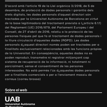
o
D'acord amb l'article 19 de la Llei orgànica 3/2018, de 5 de
n
desembre, de protecció de dades personals i garantia dels
t
drets digitals, les dades personals d'aquest directori són
tractades per la Universitat Autònoma de Barcelona en virtut
a
de la base legitimadora del tractament prevista a l¿article 6.1.f)
c
del Reglament (UE) 2016/679, del Parlament Europeu i del
t
Consell, de 27 d'abril de 2016, relatiu a la protecció de les
e
persones físiques pel que fa al tractament de dades personals i
la lliure circulació d'aquestes dades (RGPD). Les dades
i
personals d¿aquest directori només poden ser tractades per a
i
finalitats exclusivament relacionades amb les funcions pròpies
n
de la Universitat. En conseqüència, aquestes dades no es
poden reproduir, transmetre ni registrar mitjançant cap
f
sistema de recuperació de la informació, ni totalment ni
o
parcialment, sense el consentiment de les persones
r
interessades. No està permès l'ús d¿aquestes dades personals
m
per a finalitats comercials o per a l'enviament massiu de
correus (correu brossa)
a
c
Sobre el web
i
ó
U
l
n
i