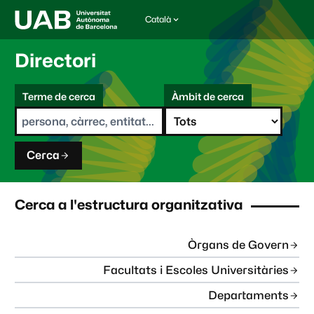
Català
I
d
i
Directori
o
m
C
a
Terme de cerca
Àmbit de cerca
s
e
e
r
l
c
e
a
c
Cerca
c
i
o
n
Cerca a l'estructura organitzativa
a
t
:
Òrgans de Govern
Facultats i Escoles Universitàries
Departaments