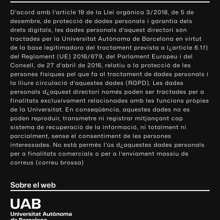
o
D'acord amb l'article 19 de la Llei orgànica 3/2018, de 5 de
n
desembre, de protecció de dades personals i garantia dels
t
drets digitals, les dades personals d'aquest directori són
tractades per la Universitat Autònoma de Barcelona en virtut
a
de la base legitimadora del tractament prevista a l¿article 6.1.f)
c
del Reglament (UE) 2016/679, del Parlament Europeu i del
t
Consell, de 27 d'abril de 2016, relatiu a la protecció de les
e
persones físiques pel que fa al tractament de dades personals i
la lliure circulació d'aquestes dades (RGPD). Les dades
i
personals d¿aquest directori només poden ser tractades per a
i
finalitats exclusivament relacionades amb les funcions pròpies
n
de la Universitat. En conseqüència, aquestes dades no es
poden reproduir, transmetre ni registrar mitjançant cap
f
sistema de recuperació de la informació, ni totalment ni
o
parcialment, sense el consentiment de les persones
r
interessades. No està permès l'ús d¿aquestes dades personals
m
per a finalitats comercials o per a l'enviament massiu de
correus (correu brossa)
a
c
Sobre el web
i
ó
U
l
n
i