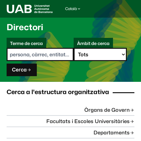
Català
I
d
i
Directori
o
m
C
a
Terme de cerca
Àmbit de cerca
s
e
e
r
l
c
e
a
c
Cerca
c
i
o
n
Cerca a l'estructura organitzativa
a
t
:
Òrgans de Govern
Facultats i Escoles Universitàries
Departaments