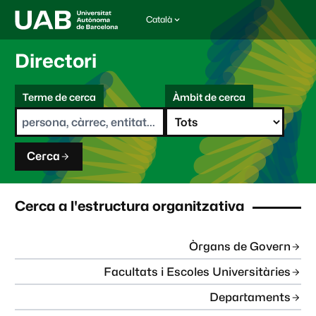
Català
I
d
i
Directori
o
m
C
a
Terme de cerca
Àmbit de cerca
s
e
e
r
l
c
e
a
c
Cerca
c
i
o
n
Cerca a l'estructura organitzativa
a
t
:
Òrgans de Govern
Facultats i Escoles Universitàries
Departaments