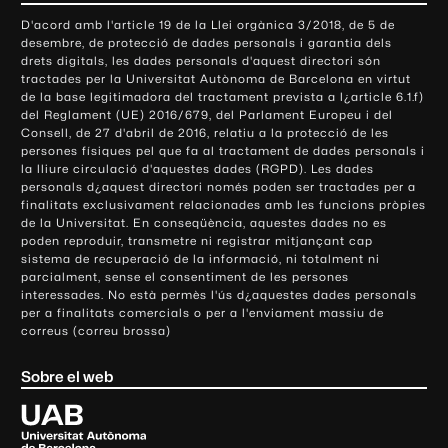
o
D'acord amb l'article 19 de la Llei orgànica 3/2018, de 5 de
n
desembre, de protecció de dades personals i garantia dels
t
drets digitals, les dades personals d'aquest directori són
tractades per la Universitat Autònoma de Barcelona en virtut
a
de la base legitimadora del tractament prevista a l¿article 6.1.f)
c
del Reglament (UE) 2016/679, del Parlament Europeu i del
t
Consell, de 27 d'abril de 2016, relatiu a la protecció de les
e
persones físiques pel que fa al tractament de dades personals i
la lliure circulació d'aquestes dades (RGPD). Les dades
i
personals d¿aquest directori només poden ser tractades per a
i
finalitats exclusivament relacionades amb les funcions pròpies
n
de la Universitat. En conseqüència, aquestes dades no es
poden reproduir, transmetre ni registrar mitjançant cap
f
sistema de recuperació de la informació, ni totalment ni
o
parcialment, sense el consentiment de les persones
r
interessades. No està permès l'ús d¿aquestes dades personals
m
per a finalitats comercials o per a l'enviament massiu de
correus (correu brossa)
a
c
Sobre el web
i
ó
U
l
n
i