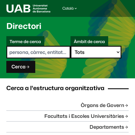
Català
I
d
i
Directori
o
m
C
a
Terme de cerca
Àmbit de cerca
s
e
e
r
l
c
e
a
c
Cerca
c
i
o
n
Cerca a l'estructura organitzativa
a
t
:
Òrgans de Govern
Facultats i Escoles Universitàries
Departaments