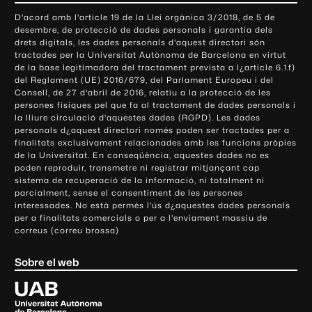
o
D'acord amb l'article 19 de la Llei orgànica 3/2018, de 5 de
n
desembre, de protecció de dades personals i garantia dels
t
drets digitals, les dades personals d'aquest directori són
tractades per la Universitat Autònoma de Barcelona en virtut
a
de la base legitimadora del tractament prevista a l¿article 6.1.f)
c
del Reglament (UE) 2016/679, del Parlament Europeu i del
t
Consell, de 27 d'abril de 2016, relatiu a la protecció de les
e
persones físiques pel que fa al tractament de dades personals i
la lliure circulació d'aquestes dades (RGPD). Les dades
i
personals d¿aquest directori només poden ser tractades per a
i
finalitats exclusivament relacionades amb les funcions pròpies
n
de la Universitat. En conseqüència, aquestes dades no es
poden reproduir, transmetre ni registrar mitjançant cap
f
sistema de recuperació de la informació, ni totalment ni
o
parcialment, sense el consentiment de les persones
r
interessades. No està permès l'ús d¿aquestes dades personals
m
per a finalitats comercials o per a l'enviament massiu de
correus (correu brossa)
a
c
Sobre el web
i
ó
U
l
n
i