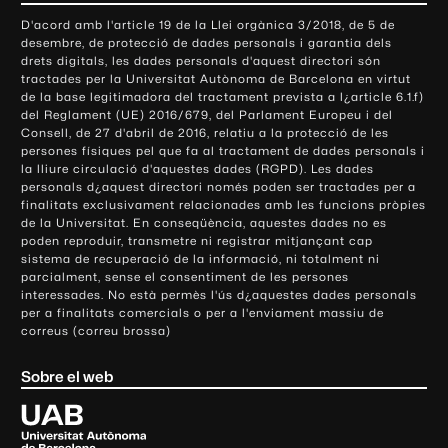
o
D'acord amb l'article 19 de la Llei orgànica 3/2018, de 5 de
n
desembre, de protecció de dades personals i garantia dels
t
drets digitals, les dades personals d'aquest directori són
tractades per la Universitat Autònoma de Barcelona en virtut
a
de la base legitimadora del tractament prevista a l¿article 6.1.f)
c
del Reglament (UE) 2016/679, del Parlament Europeu i del
t
Consell, de 27 d'abril de 2016, relatiu a la protecció de les
e
persones físiques pel que fa al tractament de dades personals i
la lliure circulació d'aquestes dades (RGPD). Les dades
i
personals d¿aquest directori només poden ser tractades per a
i
finalitats exclusivament relacionades amb les funcions pròpies
n
de la Universitat. En conseqüència, aquestes dades no es
poden reproduir, transmetre ni registrar mitjançant cap
f
sistema de recuperació de la informació, ni totalment ni
o
parcialment, sense el consentiment de les persones
r
interessades. No està permès l'ús d¿aquestes dades personals
m
per a finalitats comercials o per a l'enviament massiu de
correus (correu brossa)
a
c
Sobre el web
i
ó
U
l
n
i