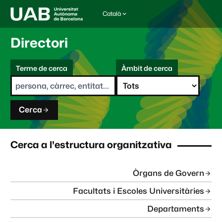
Català
I
d
i
Directori
o
m
C
a
Terme de cerca
Àmbit de cerca
s
e
e
r
l
c
e
a
c
Cerca
c
i
o
n
Cerca a l'estructura organitzativa
a
t
:
Òrgans de Govern
Facultats i Escoles Universitàries
Departaments