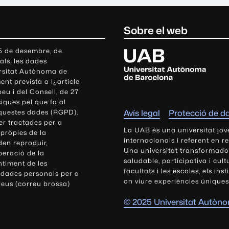
Sobre el web
U
 5 de desembre, de
als, les dades
n
ersitat Autònoma de
i
nt prevista a l¿article
v
eu i del Consell, de 27
e
siques pel que fa al
r
aquestes dades (RGPD).
Avís legal
Protecció de d
s
r tractades per a
i
La UAB és una universitat jov
 pròpies de la
t
internacionals i referent en r
den reproduir,
Una universitat transformadora,
a
peració de la
saludable, participativa i cul
t
ntiment de les
facultats i les escoles, els ins
 dades personals per a
A
on viure experiències úniques
reus (correu brossa)
u
t
© 2025 Universitat Autòn
ò
n