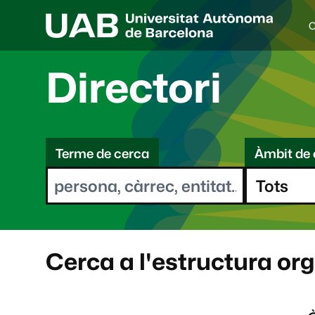
C
I
d
i
Directori
o
a
s
C
e
l
Terme de cerca
Àmbit de 
e
e
c
r
c
i
c
o
a
n
a
Cerca a l'estructura or
t
: