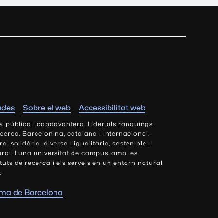
ades
Sobre el web
Accessibilitat web
e, pública i capdavantera. Líder als rànquings
ecerca. Barcelonina, catalana i internacional.
 solidària, diversa i igualitària, sostenible i
tural. I una universitat de campus, amb les
tituts de recerca i els serveis en un entorn natural
.
oma de Barcelona