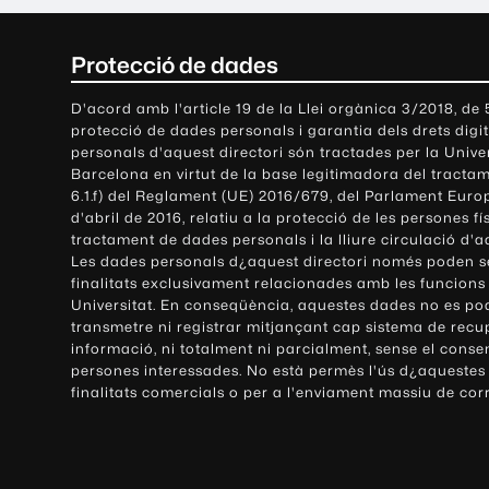
C
Protecció de dades
o
D'acord amb l'article 19 de la Llei orgànica 3/2018, de
protecció de dades personals i garantia dels drets digit
n
personals d'aquest directori són tractades per la Univ
Barcelona en virtut de la base legitimadora del tractame
t
6.1.f) del Reglament (UE) 2016/679, del Parlament Europ
d'abril de 2016, relatiu a la protecció de les persones fí
a
tractament de dades personals i la lliure circulació d'
Les dades personals d¿aquest directori només poden se
c
finalitats exclusivament relacionades amb les funcions
Universitat. En conseqüència, aquestes dades no es po
t
transmetre ni registrar mitjançant cap sistema de recu
e
informació, ni totalment ni parcialment, sense el conse
persones interessades. No està permès l'ús d¿aquestes
i
finalitats comercials o per a l'enviament massiu de cor
i
n