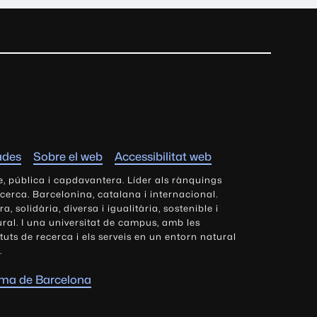
ades
Sobre el web
Accessibilitat web
e, pública i capdavantera. Líder als rànquings
ecerca. Barcelonina, catalana i internacional.
 solidària, diversa i igualitària, sostenible i
tural. I una universitat de campus, amb les
tituts de recerca i els serveis en un entorn natural
.
oma de Barcelona