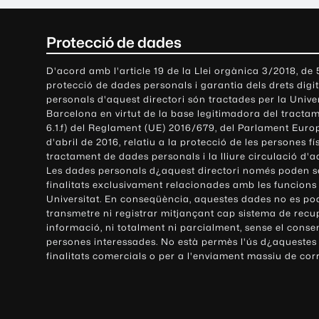
C
Protecció de dades
o
D'acord amb l'article 19 de la Llei orgànica 3/2018, de
protecció de dades personals i garantia dels drets digit
n
personals d'aquest directori són tractades per la Univ
Barcelona en virtut de la base legitimadora del tractame
t
6.1.f) del Reglament (UE) 2016/679, del Parlament Europ
d'abril de 2016, relatiu a la protecció de les persones fí
a
tractament de dades personals i la lliure circulació d'
Les dades personals d¿aquest directori només poden se
c
finalitats exclusivament relacionades amb les funcions
Universitat. En conseqüència, aquestes dades no es po
t
transmetre ni registrar mitjançant cap sistema de recu
e
informació, ni totalment ni parcialment, sense el conse
persones interessades. No està permès l'ús d¿aquestes
i
finalitats comercials o per a l'enviament massiu de cor
i
n