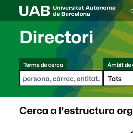
C
I
d
i
Directori
o
a
s
C
e
l
Terme de cerca
Àmbit de 
e
e
c
r
c
i
c
o
a
n
a
Cerca a l'estructura or
t
: