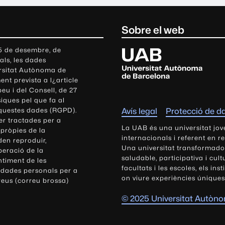
Sobre el web
U
 5 de desembre, de
als, les dades
n
ersitat Autònoma de
i
nt prevista a l¿article
v
eu i del Consell, de 27
e
siques pel que fa al
r
aquestes dades (RGPD).
Avís legal
Protecció de d
s
r tractades per a
i
La UAB és una universitat jov
 pròpies de la
t
internacionals i referent en r
den reproduir,
Una universitat transformadora,
a
peració de la
saludable, participativa i cul
t
ntiment de les
facultats i les escoles, els ins
 dades personals per a
A
on viure experiències úniques
reus (correu brossa)
u
t
© 2025 Universitat Autòn
ò
n