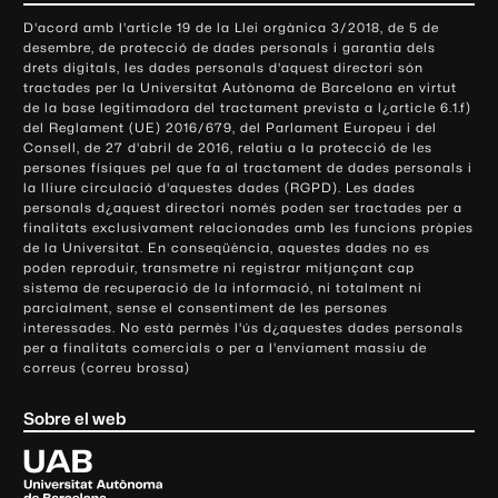
o
D'acord amb l'article 19 de la Llei orgànica 3/2018, de 5 de
n
desembre, de protecció de dades personals i garantia dels
t
drets digitals, les dades personals d'aquest directori són
tractades per la Universitat Autònoma de Barcelona en virtut
a
de la base legitimadora del tractament prevista a l¿article 6.1.f)
c
del Reglament (UE) 2016/679, del Parlament Europeu i del
t
Consell, de 27 d'abril de 2016, relatiu a la protecció de les
e
persones físiques pel que fa al tractament de dades personals i
la lliure circulació d'aquestes dades (RGPD). Les dades
i
personals d¿aquest directori només poden ser tractades per a
i
finalitats exclusivament relacionades amb les funcions pròpies
n
de la Universitat. En conseqüència, aquestes dades no es
poden reproduir, transmetre ni registrar mitjançant cap
f
sistema de recuperació de la informació, ni totalment ni
o
parcialment, sense el consentiment de les persones
r
interessades. No està permès l'ús d¿aquestes dades personals
m
per a finalitats comercials o per a l'enviament massiu de
correus (correu brossa)
a
c
Sobre el web
i
ó
U
l
n
i