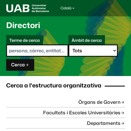
Català
I
d
i
Directori
o
m
C
a
Terme de cerca
Àmbit de cerca
s
e
e
r
l
c
e
a
c
Cerca
c
i
o
n
Cerca a l'estructura organitzativa
a
t
:
Òrgans de Govern
Facultats i Escoles Universitàries
Departaments