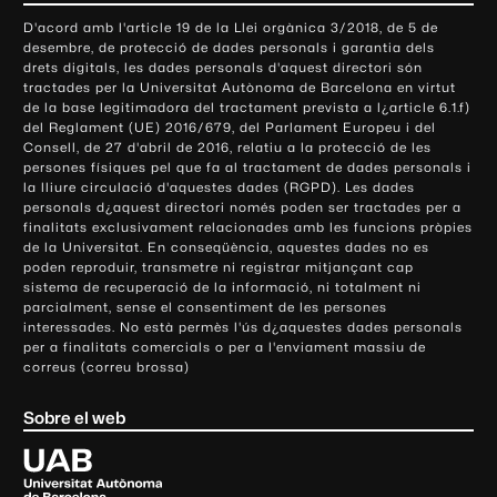
o
D'acord amb l'article 19 de la Llei orgànica 3/2018, de 5 de
n
desembre, de protecció de dades personals i garantia dels
t
drets digitals, les dades personals d'aquest directori són
tractades per la Universitat Autònoma de Barcelona en virtut
a
de la base legitimadora del tractament prevista a l¿article 6.1.f)
c
del Reglament (UE) 2016/679, del Parlament Europeu i del
t
Consell, de 27 d'abril de 2016, relatiu a la protecció de les
e
persones físiques pel que fa al tractament de dades personals i
la lliure circulació d'aquestes dades (RGPD). Les dades
i
personals d¿aquest directori només poden ser tractades per a
i
finalitats exclusivament relacionades amb les funcions pròpies
n
de la Universitat. En conseqüència, aquestes dades no es
poden reproduir, transmetre ni registrar mitjançant cap
f
sistema de recuperació de la informació, ni totalment ni
o
parcialment, sense el consentiment de les persones
r
interessades. No està permès l'ús d¿aquestes dades personals
m
per a finalitats comercials o per a l'enviament massiu de
correus (correu brossa)
a
c
Sobre el web
i
ó
U
l
n
i