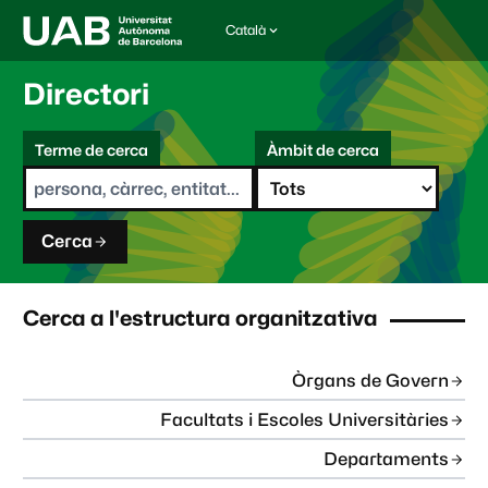
Català
I
d
i
Directori
o
m
C
a
Terme de cerca
Àmbit de cerca
s
e
e
r
l
c
e
a
c
Cerca
c
i
o
n
Cerca a l'estructura organitzativa
a
t
:
Òrgans de Govern
Facultats i Escoles Universitàries
Departaments