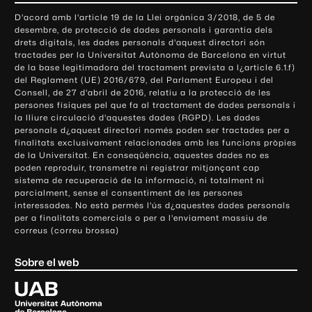
o
D'acord amb l'article 19 de la Llei orgànica 3/2018, de 5 de
n
desembre, de protecció de dades personals i garantia dels
t
drets digitals, les dades personals d'aquest directori són
tractades per la Universitat Autònoma de Barcelona en virtut
a
de la base legitimadora del tractament prevista a l¿article 6.1.f)
c
del Reglament (UE) 2016/679, del Parlament Europeu i del
t
Consell, de 27 d'abril de 2016, relatiu a la protecció de les
e
persones físiques pel que fa al tractament de dades personals i
la lliure circulació d'aquestes dades (RGPD). Les dades
i
personals d¿aquest directori només poden ser tractades per a
i
finalitats exclusivament relacionades amb les funcions pròpies
n
de la Universitat. En conseqüència, aquestes dades no es
poden reproduir, transmetre ni registrar mitjançant cap
f
sistema de recuperació de la informació, ni totalment ni
o
parcialment, sense el consentiment de les persones
r
interessades. No està permès l'ús d¿aquestes dades personals
m
per a finalitats comercials o per a l'enviament massiu de
correus (correu brossa)
a
c
Sobre el web
i
ó
U
l
n
i