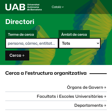
Català
I
d
i
Directori
o
m
C
a
Terme de cerca
Àmbit de cerca
s
e
e
r
l
c
e
a
c
Cerca
c
i
o
n
Cerca a l'estructura organitzativa
a
t
:
Òrgans de Govern
Facultats i Escoles Universitàries
Departaments