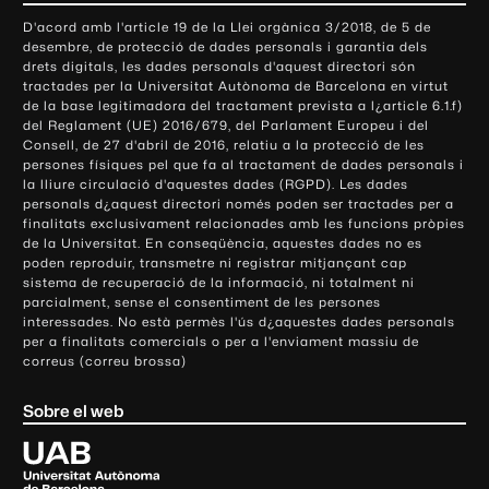
o
D'acord amb l'article 19 de la Llei orgànica 3/2018, de 5 de
n
desembre, de protecció de dades personals i garantia dels
t
drets digitals, les dades personals d'aquest directori són
tractades per la Universitat Autònoma de Barcelona en virtut
a
de la base legitimadora del tractament prevista a l¿article 6.1.f)
c
del Reglament (UE) 2016/679, del Parlament Europeu i del
t
Consell, de 27 d'abril de 2016, relatiu a la protecció de les
e
persones físiques pel que fa al tractament de dades personals i
la lliure circulació d'aquestes dades (RGPD). Les dades
i
personals d¿aquest directori només poden ser tractades per a
i
finalitats exclusivament relacionades amb les funcions pròpies
n
de la Universitat. En conseqüència, aquestes dades no es
poden reproduir, transmetre ni registrar mitjançant cap
f
sistema de recuperació de la informació, ni totalment ni
o
parcialment, sense el consentiment de les persones
r
interessades. No està permès l'ús d¿aquestes dades personals
m
per a finalitats comercials o per a l'enviament massiu de
correus (correu brossa)
a
c
Sobre el web
i
ó
U
l
n
i