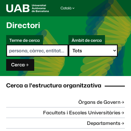
Català
I
d
i
Directori
o
m
C
a
Terme de cerca
Àmbit de cerca
s
e
e
r
l
c
e
a
c
Cerca
c
i
o
n
Cerca a l'estructura organitzativa
a
t
:
Òrgans de Govern
Facultats i Escoles Universitàries
Departaments