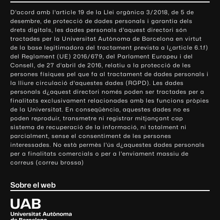
o
D'acord amb l'article 19 de la Llei orgànica 3/2018, de 5 de
n
desembre, de protecció de dades personals i garantia dels
t
drets digitals, les dades personals d'aquest directori són
tractades per la Universitat Autònoma de Barcelona en virtut
a
de la base legitimadora del tractament prevista a l¿article 6.1.f)
c
del Reglament (UE) 2016/679, del Parlament Europeu i del
t
Consell, de 27 d'abril de 2016, relatiu a la protecció de les
e
persones físiques pel que fa al tractament de dades personals i
la lliure circulació d'aquestes dades (RGPD). Les dades
i
personals d¿aquest directori només poden ser tractades per a
i
finalitats exclusivament relacionades amb les funcions pròpies
n
de la Universitat. En conseqüència, aquestes dades no es
poden reproduir, transmetre ni registrar mitjançant cap
f
sistema de recuperació de la informació, ni totalment ni
o
parcialment, sense el consentiment de les persones
r
interessades. No està permès l'ús d¿aquestes dades personals
m
per a finalitats comercials o per a l'enviament massiu de
correus (correu brossa)
a
c
Sobre el web
i
ó
U
l
n
i