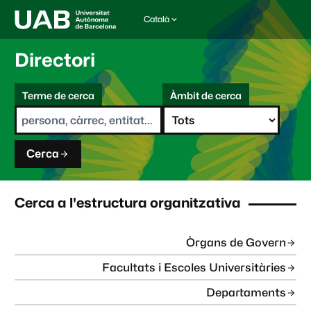
Català
I
d
i
Directori
o
m
C
a
Terme de cerca
Àmbit de cerca
s
e
e
r
l
c
e
a
c
Cerca
c
i
o
n
Cerca a l'estructura organitzativa
a
t
:
Òrgans de Govern
Facultats i Escoles Universitàries
Departaments