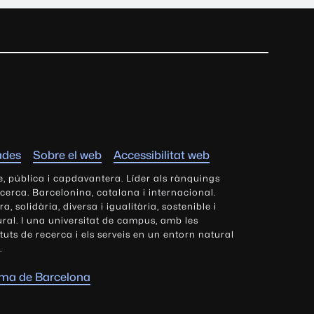
ades
Sobre el web
Accessibilitat web
e, pública i capdavantera. Líder als rànquings
ecerca. Barcelonina, catalana i internacional.
 solidària, diversa i igualitària, sostenible i
tural. I una universitat de campus, amb les
tituts de recerca i els serveis en un entorn natural
.
oma de Barcelona