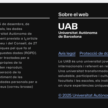
Sobre el web
U
 5 de desembre, de
als, les dades
n
ersitat Autònoma de
i
nt prevista a l¿article
v
eu i del Consell, de 27
e
siques pel que fa al
r
aquestes dades (RGPD).
Avís legal
Protecció de d
s
r tractades per a
i
La UAB és una universitat jov
 pròpies de la
t
internacionals i referent en r
den reproduir,
Una universitat transformadora,
a
peració de la
saludable, participativa i cul
t
ntiment de les
facultats i les escoles, els ins
 dades personals per a
A
on viure experiències úniques
reus (correu brossa)
u
t
© 2025 Universitat Autòn
ò
n