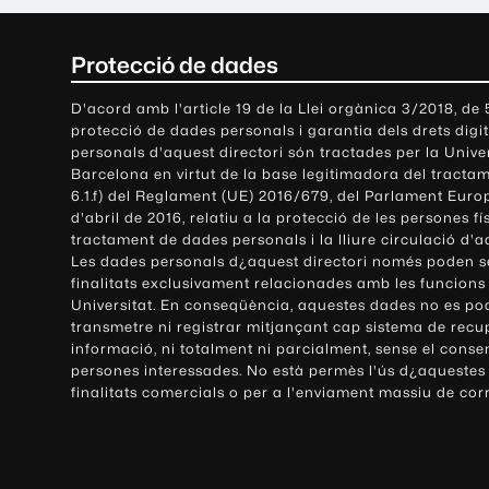
C
Protecció de dades
o
D'acord amb l'article 19 de la Llei orgànica 3/2018, de
protecció de dades personals i garantia dels drets digit
n
personals d'aquest directori són tractades per la Univ
Barcelona en virtut de la base legitimadora del tractame
t
6.1.f) del Reglament (UE) 2016/679, del Parlament Europ
d'abril de 2016, relatiu a la protecció de les persones fí
a
tractament de dades personals i la lliure circulació d'
Les dades personals d¿aquest directori només poden se
c
finalitats exclusivament relacionades amb les funcions
Universitat. En conseqüència, aquestes dades no es po
t
transmetre ni registrar mitjançant cap sistema de recu
e
informació, ni totalment ni parcialment, sense el conse
persones interessades. No està permès l'ús d¿aquestes
i
finalitats comercials o per a l'enviament massiu de cor
i
n