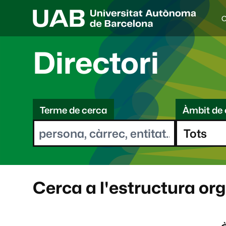
C
I
d
i
Directori
o
a
s
C
e
l
Terme de cerca
Àmbit de 
e
e
c
r
c
i
c
o
a
n
a
Cerca a l'estructura or
t
: