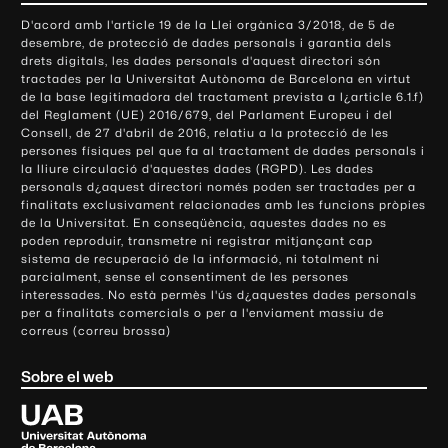
o
D'acord amb l'article 19 de la Llei orgànica 3/2018, de 5 de
n
desembre, de protecció de dades personals i garantia dels
t
drets digitals, les dades personals d'aquest directori són
tractades per la Universitat Autònoma de Barcelona en virtut
a
de la base legitimadora del tractament prevista a l¿article 6.1.f)
c
del Reglament (UE) 2016/679, del Parlament Europeu i del
t
Consell, de 27 d'abril de 2016, relatiu a la protecció de les
e
persones físiques pel que fa al tractament de dades personals i
la lliure circulació d'aquestes dades (RGPD). Les dades
i
personals d¿aquest directori només poden ser tractades per a
i
finalitats exclusivament relacionades amb les funcions pròpies
n
de la Universitat. En conseqüència, aquestes dades no es
poden reproduir, transmetre ni registrar mitjançant cap
f
sistema de recuperació de la informació, ni totalment ni
o
parcialment, sense el consentiment de les persones
r
interessades. No està permès l'ús d¿aquestes dades personals
m
per a finalitats comercials o per a l'enviament massiu de
correus (correu brossa)
a
c
Sobre el web
i
ó
U
l
n
i