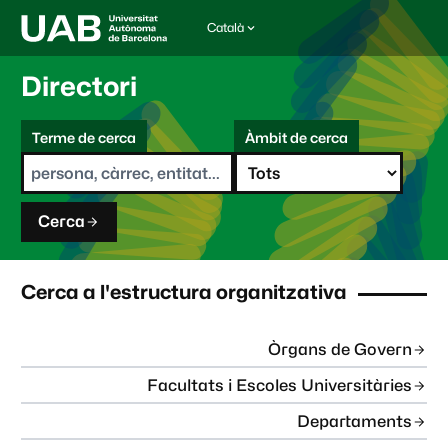
Català
I
d
i
Directori
o
m
C
a
Terme de cerca
Àmbit de cerca
s
e
e
r
l
c
e
a
c
Cerca
c
i
o
n
Cerca a l'estructura organitzativa
a
t
:
Òrgans de Govern
Facultats i Escoles Universitàries
Departaments